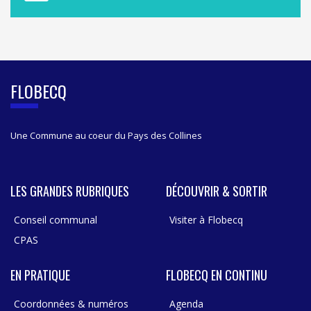
A
S
I
D
E
B
FLOBECQ
A
R
Une Commune au coeur du Pays des Collines
LES GRANDES RUBRIQUES
DÉCOUVRIR & SORTIR
Conseil communal
Visiter à Flobecq
CPAS
EN PRATIQUE
FLOBECQ EN CONTINU
Coordonnées & numéros
Agenda