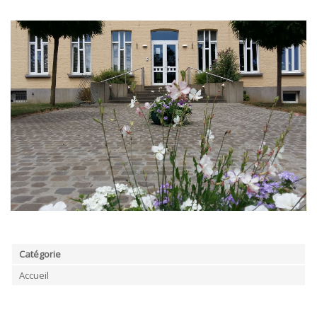
ORDRES DU JOUR - 2023
CONSTRUCTION - RÉNOVATION - CHANTIER
ORDRES DU JOUR - 2024
ELECTRICITÉ - CHAUFFAGE
FLEURS - PLANTES - JARDIN
GARAGES
HORECA
IMPRIMERIE
LIBRAIRIE - PAPETERIE
POMPE À ESSENCE - COMBUSTIBLES
POMPES FUNÈBRES
TEXTILE - MERCERIE - CUIR
Catégorie
Accueil