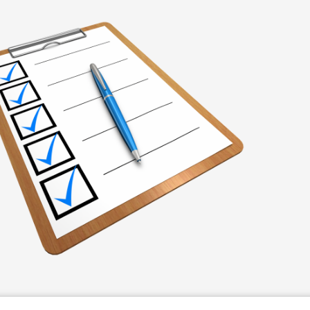
ÉRAPIE
RECYPARC
E
PAPIERS-CARTONS ET PMC
HAUFFAGE
DÉCHETS MÉNAGERS
ETTEMENT