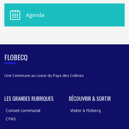
U
D
E
Agenda
L
A
S
I
D
E
B
FLOBECQ
A
R
Une Commune au coeur du Pays des Collines
LES GRANDES RUBRIQUES
DÉCOUVRIR & SORTIR
Conseil communal
Visiter à Flobecq
CPAS