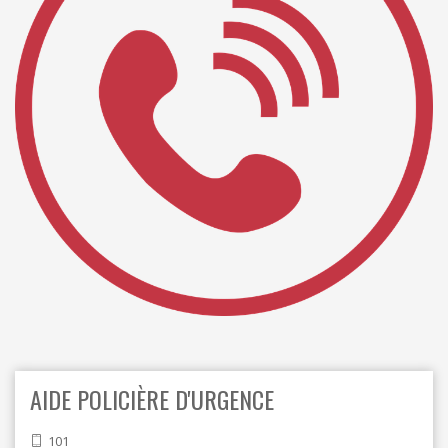
ORDRES DU JOUR - 2023
CONSTRUCTION - RÉNOVATION - CHANTIER
ORDRES DU JOUR - 2024
ELECTRICITÉ - CHAUFFAGE
FLEURS - PLANTES - JARDIN
GARAGES
HORECA
IMPRIMERIE
LIBRAIRIE - PAPETERIE
POMPE À ESSENCE - COMBUSTIBLES
POMPES FUNÈBRES
TEXTILE - MERCERIE - CUIR
AIDE POLICIÈRE D'URGENCE
101