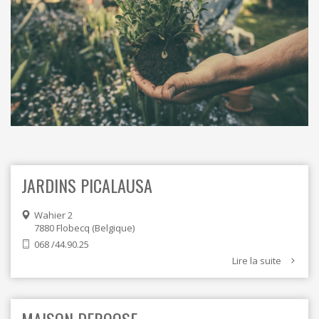
ORDRES DU JOUR - 2023
CONSTRUCTION - RÉNOVATION - CHANTIER
ORDRES DU JOUR - 2024
ELECTRICITÉ - CHAUFFAGE
FLEURS - PLANTES - JARDIN
GARAGES
HORECA
IMPRIMERIE
LIBRAIRIE - PAPETERIE
POMPE À ESSENCE - COMBUSTIBLES
POMPES FUNÈBRES
TEXTILE - MERCERIE - CUIR
JARDINS PICALAUSA
Wahier 2
7880
Flobecq
Belgique
068 /44.90.25
Lire la suite