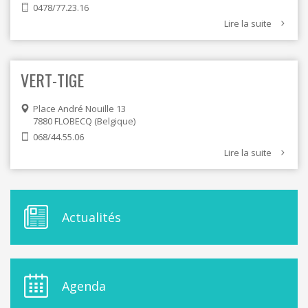
0478/77.23.16
Lire la suite
VERT-TIGE
Place André Nouille 13
7880
FLOBECQ
Belgique
068/44.55.06
Lire la suite
M
Actualités
E
N
U
D
E
Agenda
L
A