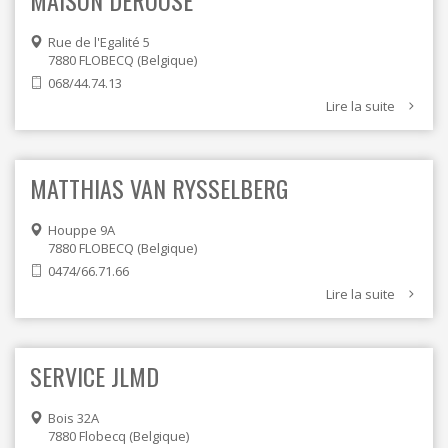
MAISON DEROOSE
Rue de l'Egalité 5
7880
FLOBECQ
Belgique
068/44.74.13
Lire la suite
MATTHIAS VAN RYSSELBERG
Houppe 9A
7880
FLOBECQ
Belgique
0474/66.71.66
Lire la suite
SERVICE JLMD
Bois 32A
7880
Flobecq
Belgique