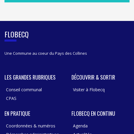
S
I
D
E
B
FLOBECQ
A
R
Une Commune au coeur du Pays des Collines
LES GRANDES RUBRIQUES
DÉCOUVRIR & SORTIR
Conseil communal
Visiter à Flobecq
CPAS
EN PRATIQUE
FLOBECQ EN CONTINU
Coordonnées & numéros
Agenda