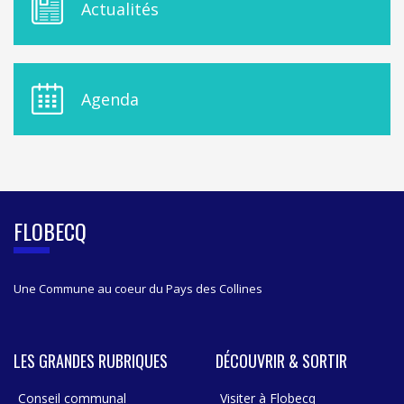
Actualités
E
N
U
D
E
Agenda
L
A
S
I
D
E
B
FLOBECQ
A
R
Une Commune au coeur du Pays des Collines
LES GRANDES RUBRIQUES
DÉCOUVRIR & SORTIR
Conseil communal
Visiter à Flobecq