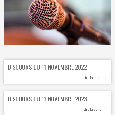
ORDRES DU JOUR - 2023
CONSTRUCTION - RÉNOVATION - CHANTIER
ORDRES DU JOUR - 2024
ELECTRICITÉ - CHAUFFAGE
FLEURS - PLANTES - JARDIN
GARAGES
HORECA
IMPRIMERIE
LIBRAIRIE - PAPETERIE
POMPE À ESSENCE - COMBUSTIBLES
POMPES FUNÈBRES
TEXTILE - MERCERIE - CUIR
DISCOURS DU 11 NOVEMBRE 2022
Lire la suite
DISCOURS DU 11 NOVEMBRE 2023
Lire la suite