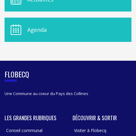
E
N
U
D
E
Agenda
L
A
S
I
D
E
B
FLOBECQ
A
R
Une Commune au coeur du Pays des Collines
LES GRANDES RUBRIQUES
DÉCOUVRIR & SORTIR
Conseil communal
Visiter à Flobecq