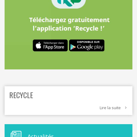
ORDRES DU JOUR - 2023
CONSTRUCTION - RÉNOVATION - CHANTIER
ORDRES DU JOUR - 2024
ELECTRICITÉ - CHAUFFAGE
FLEURS - PLANTES - JARDIN
GARAGES
HORECA
IMPRIMERIE
LIBRAIRIE - PAPETERIE
POMPE À ESSENCE - COMBUSTIBLES
POMPES FUNÈBRES
TEXTILE - MERCERIE - CUIR
RECYCLE
Lire la suite
M
Actualités