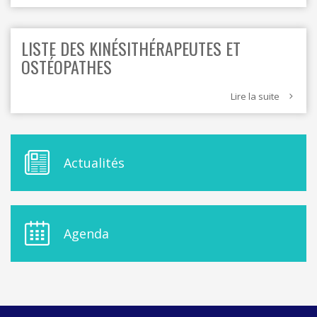
LISTE DES KINÉSITHÉRAPEUTES ET
OSTÉOPATHES
Lire la suite
M
Actualités
E
N
U
D
E
Agenda
L
A
S
I
D
E