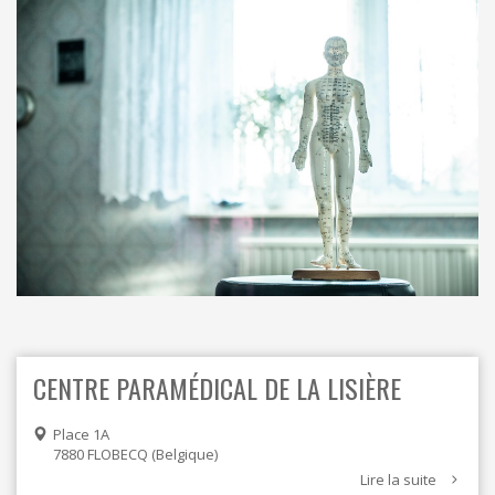
ORDRES DU JOUR - 2023
CONSTRUCTION - RÉNOVATION - CHANTIER
ORDRES DU JOUR - 2024
ELECTRICITÉ - CHAUFFAGE
FLEURS - PLANTES - JARDIN
GARAGES
HORECA
IMPRIMERIE
LIBRAIRIE - PAPETERIE
POMPE À ESSENCE - COMBUSTIBLES
POMPES FUNÈBRES
TEXTILE - MERCERIE - CUIR
CENTRE PARAMÉDICAL DE LA LISIÈRE
Place 1A
7880
FLOBECQ
Belgique
Lire la suite