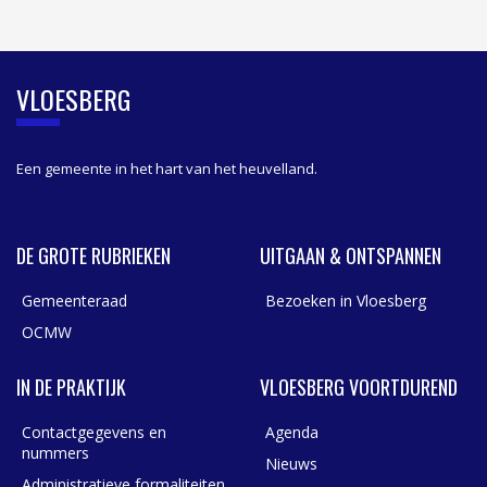
I
D
E
B
VLOESBERG
A
R
Een gemeente in het hart van het heuvelland.
DE GROTE RUBRIEKEN
UITGAAN & ONTSPANNEN
Gemeenteraad
Bezoeken in Vloesberg
OCMW
IN DE PRAKTIJK
VLOESBERG VOORTDUREND
Contactgegevens en
Agenda
nummers
Nieuws
Administratieve formaliteiten