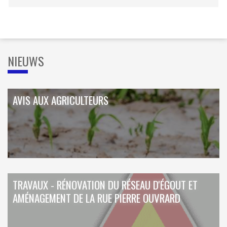
ORDRES DU JOUR - 2023
CONSTRUCTION - RÉNOVATION - CHANTIER
ORDRES DU JOUR - 2024
ELECTRICITÉ - CHAUFFAGE
FLEURS - PLANTES - JARDIN
GARAGES
HORECA
NIEUWS
IMPRIMERIE
LIBRAIRIE - PAPETERIE
POMPE À ESSENCE - COMBUSTIBLES
POMPES FUNÈBRES
AVIS AUX AGRICULTEURS
TEXTILE - MERCERIE - CUIR
TRAVAUX - RÉNOVATION DU RÉSEAU D'ÉGOUT ET
AMÉNAGEMENT DE LA RUE PIERRE OUVRARD