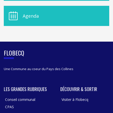
U
D
E
Agenda
L
A
S
I
D
E
B
FLOBECQ
A
R
Une Commune au coeur du Pays des Collines
LES GRANDES RUBRIQUES
DÉCOUVRIR & SORTIR
Conseil communal
Visiter à Flobecq
CPAS