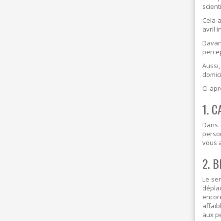
I
scient
D
Cela 
E
avril 
B
A
Davant
R
perce
Aussi,
domici
Ci-apr
1. 
Dans c
person
vous a
2. B
Le ser
déplac
encore
affaib
aux p