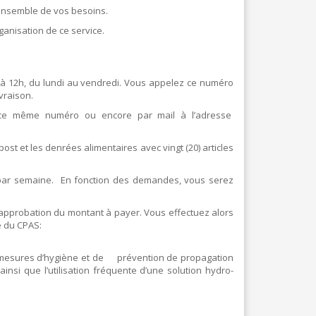
’ensemble de vos besoins.
anisation de ce service.
 à 12h, du lundi au vendredi. Vous appelez ce numéro
vraison.
à ce même numéro ou encore par mail à l’adresse
ost et les denrées alimentaires avec vingt (20) articles
 par semaine. En fonction des demandes, vous serez
approbation du montant à payer. Vous effectuez alors
e du CPAS:
 mesures d’hygiène et de prévention de propagation
insi que l’utilisation fréquente d’une solution hydro-