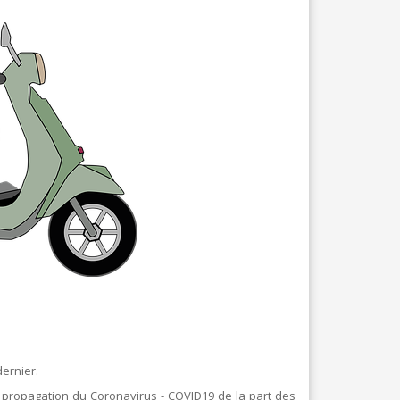
BLANCHISSERIE
BRICOLAGE - MATÉRIAUX
CONSTRUCTION - RÉNOVATION - CHANTIER
ELECTRICITÉ - CHAUFFAGE
FLEURS - PLANTES - JARDIN
GARAGES
HORECA
IMPRIMERIE
LIBRAIRIE - PAPETERIE
POMPE À ESSENCE - COMBUSTIBLES
dernier.
POMPES FUNÈBRES
la propagation du Coronavirus - COVID19 de la part des