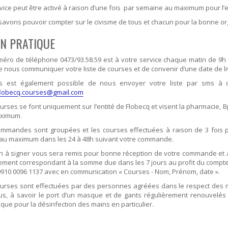
vice peut être activé à raison d’une fois par semaine au maximum pour l
avons pouvoir compter sur le civisme de tous et chacun pour la bonne org
EN PRATIQUE
méro de téléphone 0473/93.58.59 est à votre service chaque matin de 9h
e nous communiquer votre liste de courses et de convenir d’une date de li
us est également possible de nous envoyer votre liste par sms 
flobecq.courses@gmail.com
urses se font uniquement sur l’entité de Flobecq et visent la pharmacie, Bp
ximum.
ommandes sont groupées et les courses effectuées à raison de 3 fois
s au maximum dans les 24 à 48h suivant votre commande.
n à signer vous sera remis pour bonne réception de votre commande et 
ement correspondant à la somme due dans les 7 jours au profit du compt
910 0096 1137 avec en communication « Courses - Nom, Prénom, date ».
ourses sont effectuées par des personnes agréées dans le respect des
us, à savoir le port d’un masque et de gants régulièrement renouvelés a
ique pour la désinfection des mains en particulier.