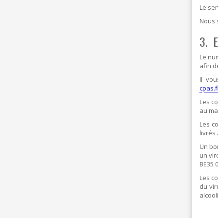
Le ser
Nous s
3. 
Le nu
afin d
Il vo
cpas.
Les co
au ma
Les c
livré
Un bo
un vir
BE35 0
Les c
du vir
alcool