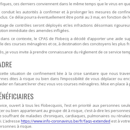
ifiques, ces derniers conviennent dans le même temps que le virus en quest
a conduit les autorités à confirmer et à prolonger les mesures de conf
inclus. Ce délai pourra éventuellement être porté au 3 mai, en fonction de l’
age de contrôles seront déployés et les infractions désormais rigoureu
ption immédiate des amendes infligées.
 dans ce contexte, le CPAS de Flobecq a décidé d’apporter une aide sup
le des courses ménagères et ce, à destination des concitoyens les plus fra
ès, je vous invite à prendre connaissance du règlement de ce service temp
CADRE
ette situation de confinement liée à la crise sanitaire que nous trave
nes dites à risque ou bien dans l’impossibilité de vous déplacer ou enc
ider en faisant livrer chez vous vos courses ménagères. Mise en place à p
ÉNÉFICIAIRES
vice, ouvert à tous les Flobecquois, l’est en priorité aux personnes seule
er ou bien appartenant au groupe dit à risque, c’est-à-dire les personne
 souffrant de maladies chroniques, cardiaques, pulmonaires ou rénales,
li. L’adresse
https://www.info-coronavirus.be/fr/faqs-extended
est à votr
ersonnes à risque.