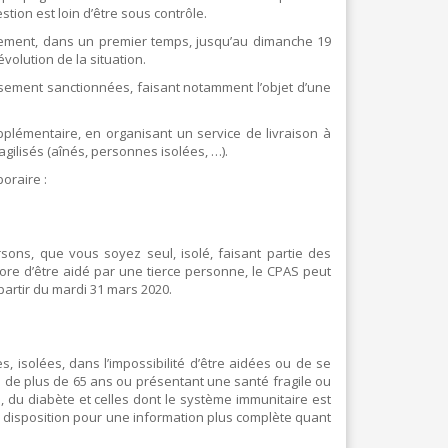
TEXTILE - MERCERIE - CUIR
ion est loin d’être sous contrôle.
inement, dans un premier temps, jusqu’au dimanche 19
évolution de la situation.
sement sanctionnées, faisant notamment l’objet d’une
plémentaire, en organisant un service de livraison à
gilisés (aînés, personnes isolées, …).
oraire :
rsons, que vous soyez seul, isolé, faisant partie des
ore d’être aidé par une tierce personne, le CPAS peut
artir du mardi 31 mars 2020.
s, isolées, dans l’impossibilité d’être aidées ou de se
s de plus de 65 ans ou présentant une santé fragile ou
 du diabète et celles dont le système immunitaire est
e disposition pour une information plus complète quant