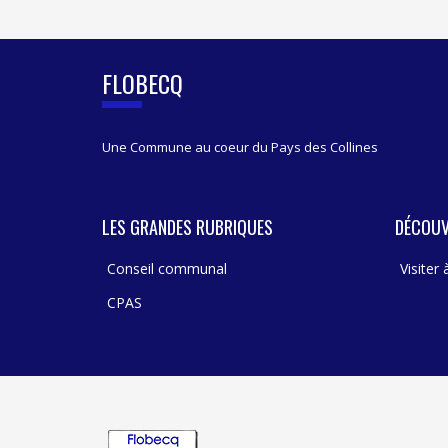
I
D
E
B
FLOBECQ
A
R
Une Commune au coeur du Pays des Collines
LES GRANDES RUBRIQUES
DÉCOUV
Conseil communal
Visiter
CPAS