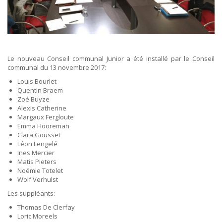
ORDRES DU JOUR - 2023
CONSTRUCTION - RÉNOVATION - CHANTIER
ORDRES DU JOUR - 2024
ELECTRICITÉ - CHAUFFAGE
FLEURS - PLANTES - JARDIN
GARAGES
HORECA
IMPRIMERIE
Le nouveau Conseil communal Junior a été installé par le Conseil
LIBRAIRIE - PAPETERIE
communal du 13 novembre 2017:
POMPE À ESSENCE - COMBUSTIBLES
Louis Bourlet
POMPES FUNÈBRES
Quentin Braem
TEXTILE - MERCERIE - CUIR
Zoé Buyze
Alexis Catherine
Margaux Fergloute
Emma Hooreman
Clara Gousset
Léon Lengelé
Ines Mercier
Matis Pieters
Noémie Totelet
Wolf Verhulst
Les suppléants:
Thomas De Clerfay
Loric Moreels