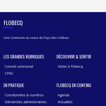
I
D
E
B
FLOBECQ
A
R
Une Commune au coeur du Pays des Collines
LES GRANDES RUBRIQUES
DÉCOUVRIR & SORTIR
Conseil communal
Visiter à Flobecq
CPAS
EN PRATIQUE
FLOBECQ EN CONTINU
Coordonnées & numéros
Agenda
Démarches administratives
Actualités