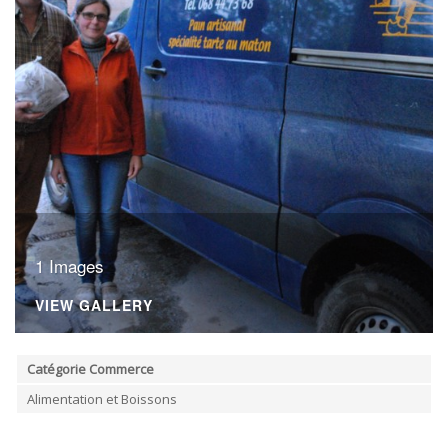
ORDRES DU JOUR - 2023
CONSTRUCTION - RÉNOVATION - CHANTIER
ORDRES DU JOUR - 2024
ELECTRICITÉ - CHAUFFAGE
FLEURS - PLANTES - JARDIN
GARAGES
HORECA
IMPRIMERIE
LIBRAIRIE - PAPETERIE
POMPE À ESSENCE - COMBUSTIBLES
POMPES FUNÈBRES
TEXTILE - MERCERIE - CUIR
1 Images
VIEW GALLERY
Catégorie Commerce
Alimentation et Boissons