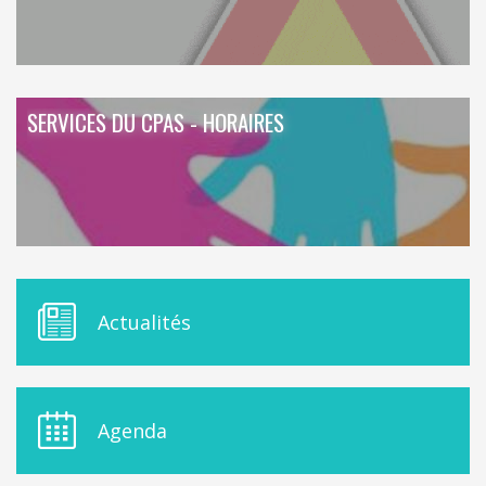
SERVICES DU CPAS - HORAIRES
M
Actualités
E
N
U
D
E
Agenda
L
A
S