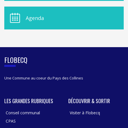
U
D
E
Agenda
L
A
S
I
D
E
B
FLOBECQ
A
R
Une Commune au coeur du Pays des Collines
LES GRANDES RUBRIQUES
DÉCOUVRIR & SORTIR
Conseil communal
Visiter à Flobecq
CPAS