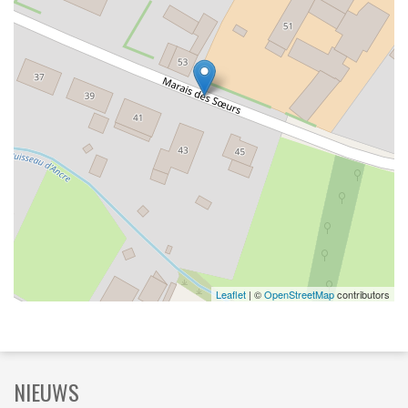
Leaflet
| ©
OpenStreetMap
contributors
NIEUWS