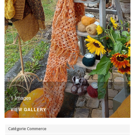
ORDRES DU JOUR - 2023
CONSTRUCTION - RÉNOVATION - CHANTIER
ORDRES DU JOUR - 2024
ELECTRICITÉ - CHAUFFAGE
FLEURS - PLANTES - JARDIN
GARAGES
HORECA
IMPRIMERIE
LIBRAIRIE - PAPETERIE
POMPE À ESSENCE - COMBUSTIBLES
POMPES FUNÈBRES
TEXTILE - MERCERIE - CUIR
1 Images
VIEW GALLERY
Catégorie Commerce