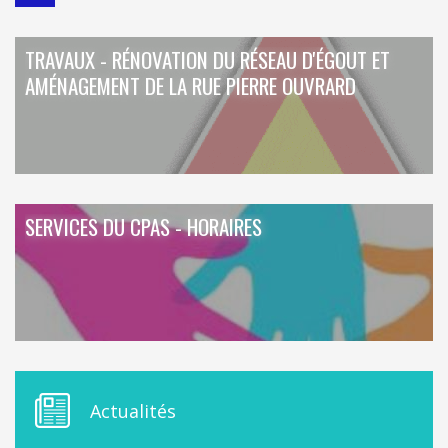
TRAVAUX - RÉNOVATION DU RÉSEAU D'ÉGOUT ET
AMÉNAGEMENT DE LA RUE PIERRE OUVRARD
SERVICES DU CPAS - HORAIRES
M
Actualités
E
N