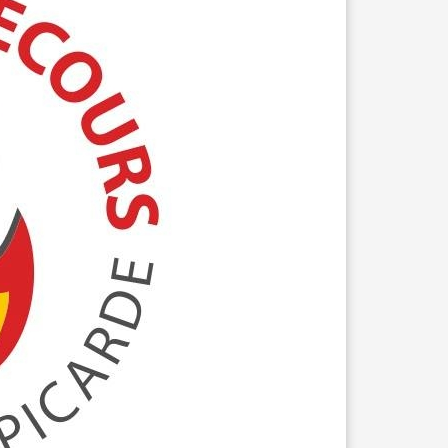
BLANCHISSERIE
BRICOLAGE - MATÉRIAUX
CONSTRUCTION - RÉNOVATION - CHANTIER
ELECTRICITÉ - CHAUFFAGE
FLEURS - PLANTES - JARDIN
GARAGES
HORECA
IMPRIMERIE
LIBRAIRIE - PAPETERIE
POMPE À ESSENCE - COMBUSTIBLES
POMPES FUNÈBRES