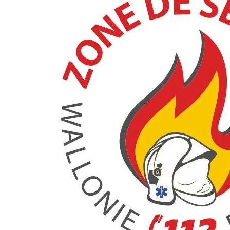
ÉRAPIE
RECYPARC
E
PAPIERS-CARTONS ET PMC
HAUFFAGE
DÉCHETS MÉNAGERS
ETTEMENT