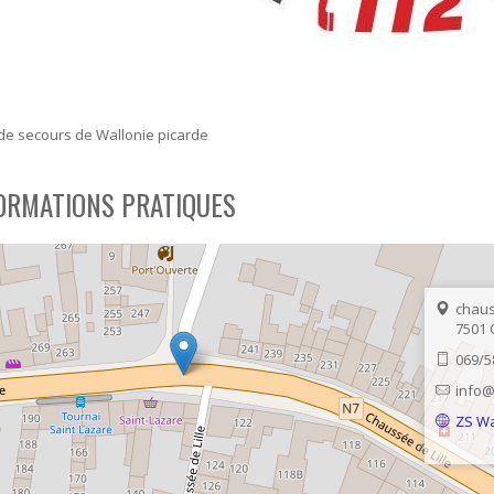
de secours de Wallonie picarde
ORMATIONS PRATIQUES
chaus
7501
069/5
info
ZS W