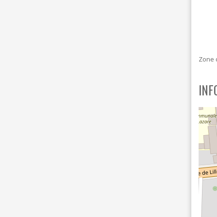
I
D
E
B
A
R
Zone 
INF