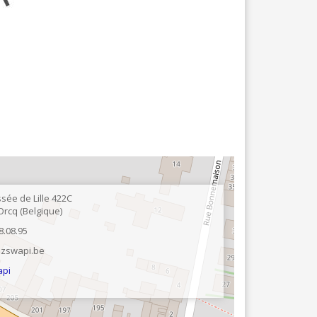
TEXTILE - MERCERIE - CUIR
sée de Lille 422C
Orcq
Belgique
8.08.95
@zswapi.be
api