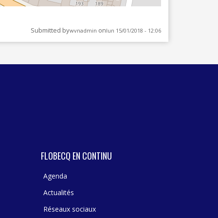
Leaflet
| ©
OpenStree
Submitted by
on
wvnadmin
lun 15/01/2018 - 12:06
FLOBECQ EN CONTINU
Agenda
Actualités
Réseaux sociaux