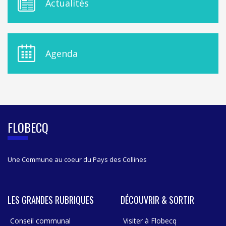
Actualités
E
N
U
D
E
Agenda
L
A
S
I
D
E
B
FLOBECQ
A
R
Une Commune au coeur du Pays des Collines
LES GRANDES RUBRIQUES
DÉCOUVRIR & SORTIR
Conseil communal
Visiter à Flobecq