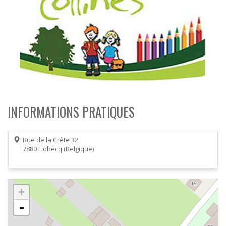
ORDRES DU JOUR - 2023
CONSTRUCTION - RÉNOVATION - CHANTIER
ORDRES DU JOUR - 2024
ELECTRICITÉ - CHAUFFAGE
FLEURS - PLANTES - JARDIN
GARAGES
HORECA
IMPRIMERIE
LIBRAIRIE - PAPETERIE
POMPE À ESSENCE - COMBUSTIBLES
POMPES FUNÈBRES
TEXTILE - MERCERIE - CUIR
INFORMATIONS PRATIQUES
Rue de la Crête 32
7880
Flobecq
Belgique
+
-