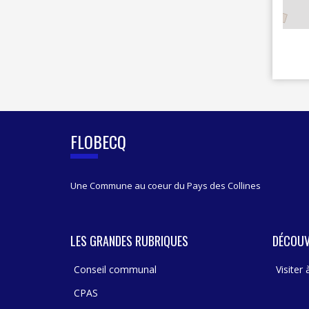
I
D
E
B
A
R
FLOBECQ
Une Commune au coeur du Pays des Collines
LES GRANDES RUBRIQUES
DÉCOUV
Conseil communal
Visiter
CPAS