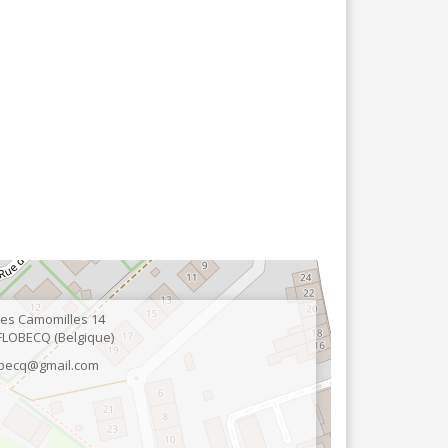
BLANCHISSERIE
BRICOLAGE - MATÉRIAUX
CONSTRUCTION - RÉNOVATION - CHANTIER
ELECTRICITÉ - CHAUFFAGE
FLEURS - PLANTES - JARDIN
GARAGES
HORECA
IMPRIMERIE
es Camomilles 14
LIBRAIRIE - PAPETERIE
FLOBECQ
Belgique
obecq@gmail.com
POMPE À ESSENCE - COMBUSTIBLES
POMPES FUNÈBRES