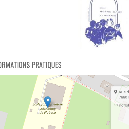
ÉRAPIE
RECYPARC
E
PAPIERS-CARTONS ET PMC
HAUFFAGE
DÉCHETS MÉNAGERS
ETTEMENT
ORMATIONS PRATIQUES
Rue d
7880
ndfl