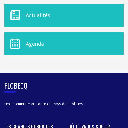
M
Actualités
E
N
U
D
E
Agenda
L
A
S
I
D
E
B
FLOBECQ
A
R
Une Commune au coeur du Pays des Collines
LES GRANDES RUBRIQUES
DÉCOUVRIR & SORTIR