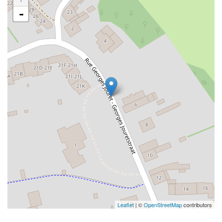
-
Leaflet
| ©
OpenStreetMap
contributors