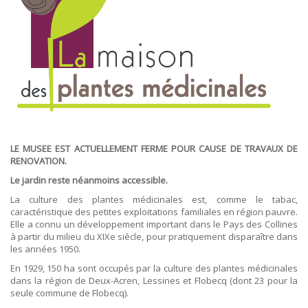
ORDRES DU JOUR - 2023
CONSTRUCTION - RÉNOVATION - CHANTIER
ORDRES DU JOUR - 2024
ELECTRICITÉ - CHAUFFAGE
FLEURS - PLANTES - JARDIN
GARAGES
HORECA
IMPRIMERIE
LIBRAIRIE - PAPETERIE
POMPE À ESSENCE - COMBUSTIBLES
POMPES FUNÈBRES
TEXTILE - MERCERIE - CUIR
LE MUSEE EST ACTUELLEMENT FERME POUR CAUSE DE TRAVAUX DE
RENOVATION.
Le jardin reste néanmoins accessible.
La culture des plantes médicinales est, comme le tabac,
caractéristique des petites exploitations familiales en région pauvre.
Elle a connu un développement important dans le Pays des Collines
à partir du milieu du XIXe siècle, pour pratiquement disparaître dans
les années 1950.
En 1929, 150 ha sont occupés par la culture des plantes médicinales
dans la région de Deux-Acren, Lessines et Flobecq (dont 23 pour la
seule commune de Flobecq).