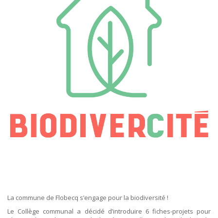
ORDRES DU JOUR - 2023
ELEKTRICITEIT – VERWARMING
ORDRES DU JOUR - 2024
GARAGES
HORECA
JUWELIER • HORLOGER • OPTIEK
KUNST – AMBACHT – CREATIES
SCHOONHEID EN WELZIJN
TEXTIEL – MERCERIE – LEDER
UITVAARTZORG
VERZEKERINGEN - BANK
VOEDING EN DRANKEN
WASSERIJ & STOMERIJ
La commune de Flobecq s’engage pour la biodiversité !
Le Collège communal a décidé d’introduire 6 fiches-projets pour