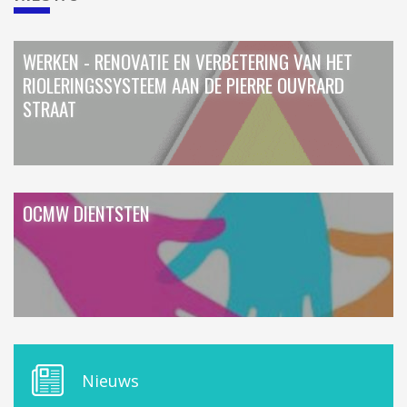
WERKEN - RENOVATIE EN VERBETERING VAN HET
RIOLERINGSSYSTEEM AAN DE PIERRE OUVRARD
STRAAT
OCMW DIENTSTEN
M
Nieuws
E