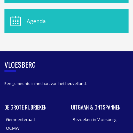
N
U
D
E
Agenda
L
A
S
I
D
E
B
VLOESBERG
A
R
Een gemeente in het hart van het heuvelland.
DE GROTE RUBRIEKEN
UITGAAN & ONTSPANNEN
Gemeenteraad
Bezoeken in Vloesberg
OCMW