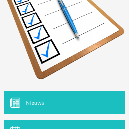
ORDRES DU JOUR - 2023
ELEKTRICITEIT – VERWARMING
ORDRES DU JOUR - 2024
GARAGES
HORECA
JUWELIER • HORLOGER • OPTIEK
KUNST – AMBACHT – CREATIES
SCHOONHEID EN WELZIJN
TEXTIEL – MERCERIE – LEDER
UITVAARTZORG
VERZEKERINGEN - BANK
VOEDING EN DRANKEN
WASSERIJ & STOMERIJ
M
Nieuws
E
N
U
D
E