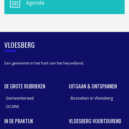
Agenda
L
A
S
I
D
E
B
VLOESBERG
A
R
Een gemeente in het hart van het heuvelland.
DE GROTE RUBRIEKEN
UITGAAN & ONTSPANNEN
Gemeenteraad
Bezoeken in Vloesberg
OCMW
IN DE PRAKTIJK
VLOESBERG VOORTDUREND