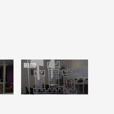
DRUKKERIJ
ELEKTRICITEIT – VERWARMING
GARAGES
HORECA
JUWELIER • HORLOGER • OPTIEK
KUNST – AMBACHT – CREATIES
BELEID
SCHOONHEID EN WELZIJN
TEXTIEL – MERCERIE – LEDER
UITVAARTZORG
VERZEKERINGEN - BANK
VOEDING EN DRANKEN