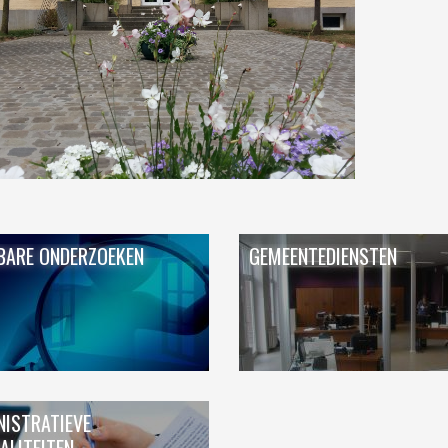
SMARKT
CONTAINERPARK
D
PAPIER-KARTON & PMD
ING
HUISVUIL
RMINGSFONDS"
BARE ONDERZOEKEN
GEMEENTEDIENSTEN
NISTRATIEVE
ALITEITEN