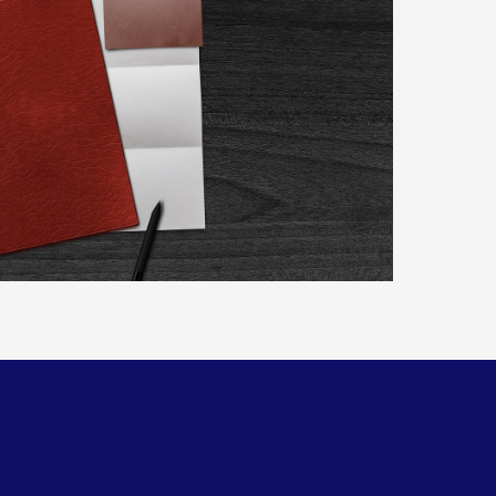
SMARKT
CONTAINERPARK
D
PAPIER-KARTON & PMD
ING
HUISVUIL
RMINGSFONDS"