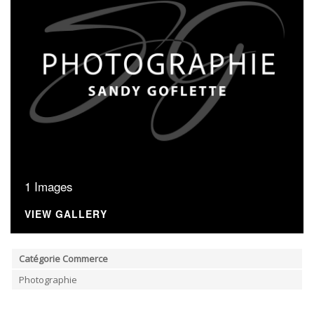
ORDRES DU JOUR - 2023
ELEKTRICITEIT – VERWARMING
ORDRES DU JOUR - 2024
GARAGES
HORECA
JUWELIER • HORLOGER • OPTIEK
KUNST – AMBACHT – CREATIES
SCHOONHEID EN WELZIJN
TEXTIEL – MERCERIE – LEDER
UITVAARTZORG
VERZEKERINGEN - BANK
VOEDING EN DRANKEN
WASSERIJ & STOMERIJ
1 Images
VIEW GALLERY
Catégorie Commerce
Photographie