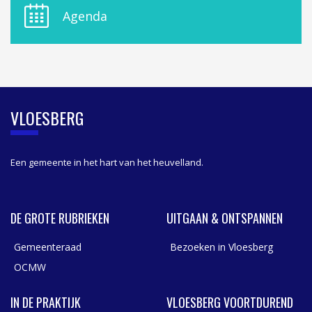
E
Agenda
L
A
S
I
D
E
B
VLOESBERG
A
R
Een gemeente in het hart van het heuvelland.
DE GROTE RUBRIEKEN
UITGAAN & ONTSPANNEN
Gemeenteraad
Bezoeken in Vloesberg
OCMW
IN DE PRAKTIJK
VLOESBERG VOORTDUREND