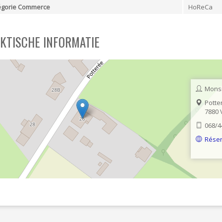
égorie Commerce
HoReCa
KTISCHE INFORMATIE
Monsi
Potte
7880
068/4
Réser