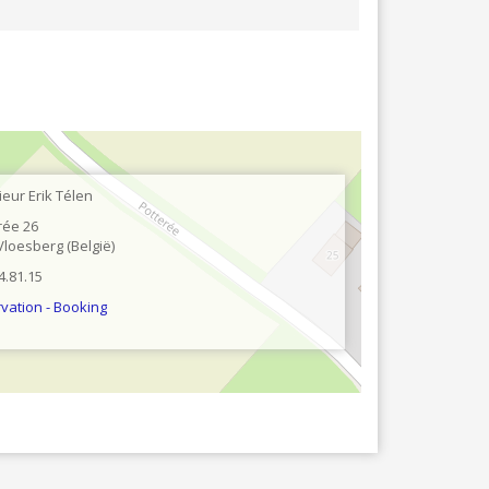
WASSERIJ & STOMERIJ
eur Erik Télen
rée 26
Vloesberg
België
4.81.15
vation - Booking
Leaflet
| ©
OpenStree