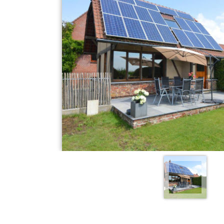
SMARKT
CONTAINERPARK
D
PAPIER-KARTON & PMD
ING
HUISVUIL
RMINGSFONDS"