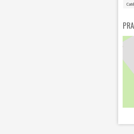
I
Cat
D
E
B
PRA
A
R