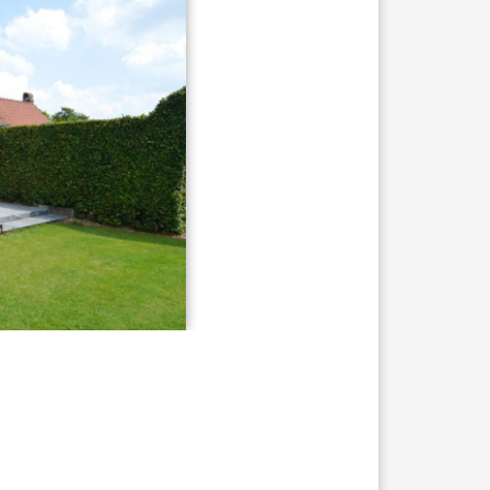
DRUKKERIJ
ELEKTRICITEIT – VERWARMING
GARAGES
HORECA
JUWELIER • HORLOGER • OPTIEK
KUNST – AMBACHT – CREATIES
SCHOONHEID EN WELZIJN
TEXTIEL – MERCERIE – LEDER
UITVAARTZORG
VERZEKERINGEN - BANK
VOEDING EN DRANKEN