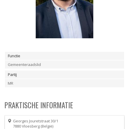
ORDRES DU JOUR - 2023
ELEKTRICITEIT – VERWARMING
ORDRES DU JOUR - 2024
GARAGES
HORECA
JUWELIER • HORLOGER • OPTIEK
KUNST – AMBACHT – CREATIES
SCHOONHEID EN WELZIJN
TEXTIEL – MERCERIE – LEDER
UITVAARTZORG
VERZEKERINGEN - BANK
Functie
VOEDING EN DRANKEN
WASSERIJ & STOMERIJ
Gemeenteraadslid
Partij
MR
PRAKTISCHE INFORMATIE
Georges Jouretstraat 30/1
7880
Vloesberg
België