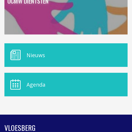
OCMW DIENTSTEN
M
Nieuws
E
N
U
D
E
Agenda
L
A
S
I
D
E
B
VLOESBERG
A