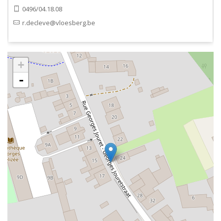
0496/04.18.08
r.decleve@vloesberg.be
+
-