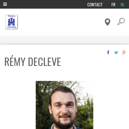
S
CONTACT
FR
NL
k
T
ADMINISTRATIE & BELEID
i
O
p
ADMINISTRATIEVE FORMALITEITEN
O
SAMENLEVEN & SOLIDARITEIT
t
BELEID
L
S
o
BIEN-ÊTRE ANIMAL
S
E
LEEFOMGEVING & MOBILITEIT
GEMEENTEDIENSTEN
DISCOURS
m
GEZONDHEID
C
OPENBARE ONDERZOEKEN
FINANCES COMMUNALES
OPENBARE VERLICHTING
a
O
MILIEU
OCMW
COVID-19
RÈGLEMENTS COMMUNAUX
NOTE DE POLITIQUE GÉNÉRALE
i
WATER - GAS - ELECTRICITEIT
N
COMPOSTERING
PREVENTIE EN VEILIGHEID
MEDISCHE EN PARAMEDISCHE ZORG
OCMW CONTACTEN
CORONAVIRUS - INFORMATIE EN ADVIES
n
PACTE DE MAJORITÉ
MOBILITEIT
ARRÊTÉS - RÈGLEMENTS - ORDONNANCES
JEUGD & OPVOEDING
D
SPREEKUREN SOCIALE DIENST
CORONAVIRUS - INSTRUCTIES
ENERGIE ET CLIMAT
COMPOSTGIDS OPLEIDING
c
NUTTIGE TELEFOONNUMMERS
POLITIE
APOTHEEK
M
GEMEENTELIJKE COLLEGE
RÉMY DECLEVE
TAXES ET REDEVANCES COMMUNALES
ACCUEIL TEMPS LIBRE
o
OCMW DIENSTEN
CULTUUR & VRIJETIJDSBESTEDING
FAUNA EN FLORA
NUTTIGE NUMMERS
ARTSEN
E
GEMEENTERAAD
KINDEROPVANG
n
N
AFVAL & PUBLIEKE PROPERHEID
BIBLIOTHEEK EN LUDOTHEEK
OCMW RAAD
BRAND
KINESISTEN – OSTEOPATEN
BUDGETBEGELEIDING EN SCHULDBEMIDDELING
JUNIOR GEMEENTERAAD
RAADSLEDEN
ONDERWIJS
ECONOMIE & WERKGELEGENDHEID
t
U
TOERISME
LOGOPÈDES
BUITENSCHOOLSE OPVANG EN HULP BIJ HUISWERK
GLASBAKKEN
RÈGLEMENT D'ORDRE INTÉRIEUR
e
AIDE À L'EMPLOI
SPORT
PSYCHOLOGIE
HUISHOUDHULP
KALENDER VAN OPHALING VAN HUISVUIL
n
PROCÈS-VERBAUX
SOCIAAL-ECONOMISCHE STATISTIEKEN
TANDARTSEN
HUISVESTING
OPÉRATIONS PROPRETÉ
GESCHIEDENIS EN ERFGOED
CENTRE SPORTIF JACKY LEROY
t
ORDRES DU JOUR
PROCÈS VERBAUX 2022
WINKELS & BEDRIJVEN
VERPLEEGKUNDE
HULP AAN SENIOREN
POINTS D'APPORTS VOLONTAIRES
PROCÈS-VERBAUX 2017
ORDRES DU JOUR - 2017
BENZINEPOMP & BRANDSTOFFEN
MEDISCHE PEDICURE
INTEGRATIE OP DE ARBEIDSMARKT
RECYCLE!
PROCÈS-VERBAUX 2018
ORDRES DU JOUR - 2018
BLOEMEN – PLANTEN – TUINEN
JURIDISCHE BIJSTAND
CONTAINERPARK
PROCÈS-VERBAUX 2019
ORDRES DU JOUR - 2019
BOEKHANDEL - PAPIERWAREN
SOCIALE DIENSTVERLENING
PAPIER-KARTON & PMD
PROCÈS-VERBAUX 2020
ORDRES DU JOUR - 2020
BOUW - RENOVATIE - WERF
TUSSENKOMST "SOCIAAL VERWARMINGSFONDS"
HUISVUIL
PROCÈS-VERBAUX 2021
ORDRES DU JOUR - 2021
DOE-HET-ZELFMATERIAAL
PROCÈS-VERBAUX 2023
ORDRES DU JOUR - 2022
DRUKKERIJ