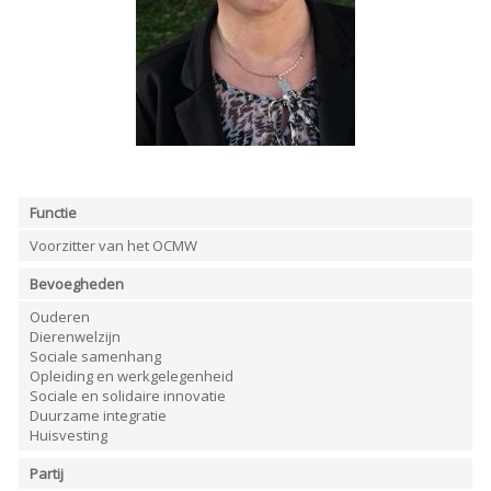
ORDRES DU JOUR - 2023
ELEKTRICITEIT – VERWARMING
ORDRES DU JOUR - 2024
GARAGES
HORECA
JUWELIER • HORLOGER • OPTIEK
KUNST – AMBACHT – CREATIES
SCHOONHEID EN WELZIJN
TEXTIEL – MERCERIE – LEDER
UITVAARTZORG
VERZEKERINGEN - BANK
Functie
VOEDING EN DRANKEN
WASSERIJ & STOMERIJ
Voorzitter van het OCMW
Bevoegheden
Ouderen
Dierenwelzijn
Sociale samenhang
Opleiding en werkgelegenheid
Sociale en solidaire innovatie
Duurzame integratie
Huisvesting
Partij