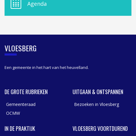
E
Agenda
L
A
S
I
D
E
B
VLOESBERG
A
R
Een gemeente in het hart van het heuvelland.
DE GROTE RUBRIEKEN
UITGAAN & ONTSPANNEN
Gemeenteraad
Bezoeken in Vloesberg
OCMW
IN DE PRAKTIJK
VLOESBERG VOORTDUREND