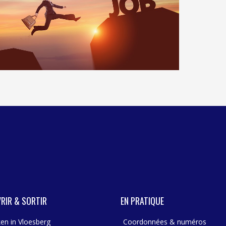
PSYCHOLOGIE - 
AIDE À 
PÉDICURE 
AIDE À 
INTERVENTION DU
SOINS IN
LUTTE CONTRE LE
RIR & SORTIR
EN PRATIQUE
en in Vloesberg
Coordonnées & numéros