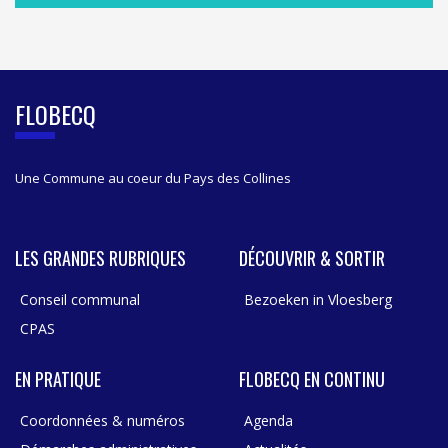
S
I
D
E
B
FLOBECQ
A
R
Une Commune au coeur du Pays des Collines
LES GRANDES RUBRIQUES
DÉCOUVRIR & SORTIR
Conseil communal
Bezoeken in Vloesberg
CPAS
EN PRATIQUE
FLOBECQ EN CONTINU
Coordonnées & numéros
Agenda