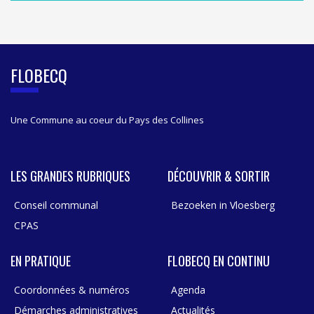
S
I
D
E
B
FLOBECQ
A
R
Une Commune au coeur du Pays des Collines
LES GRANDES RUBRIQUES
DÉCOUVRIR & SORTIR
Conseil communal
Bezoeken in Vloesberg
CPAS
EN PRATIQUE
FLOBECQ EN CONTINU
Coordonnées & numéros
Agenda
Démarches administratives
Actualités