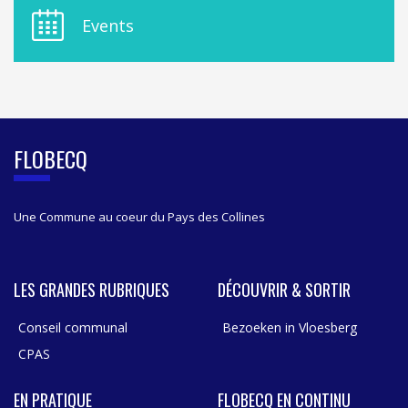
E
Events
L
A
S
I
D
E
B
FLOBECQ
A
R
Une Commune au coeur du Pays des Collines
LES GRANDES RUBRIQUES
DÉCOUVRIR & SORTIR
Conseil communal
Bezoeken in Vloesberg
CPAS
EN PRATIQUE
FLOBECQ EN CONTINU