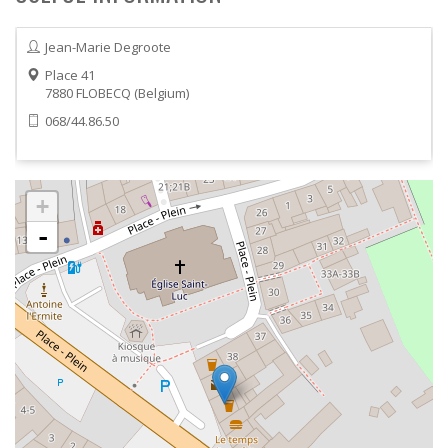
Jean-Marie Degroote
Place 41
7880
FLOBECQ
Belgium
068/44.86.50
+
-