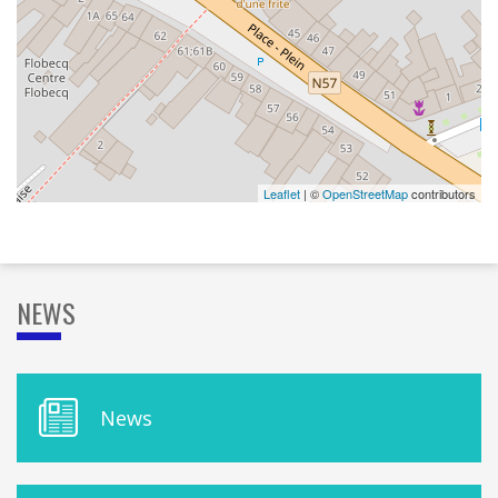
Leaflet
| ©
OpenStreetMap
contributors
NEWS
M
News
E
N
U
D