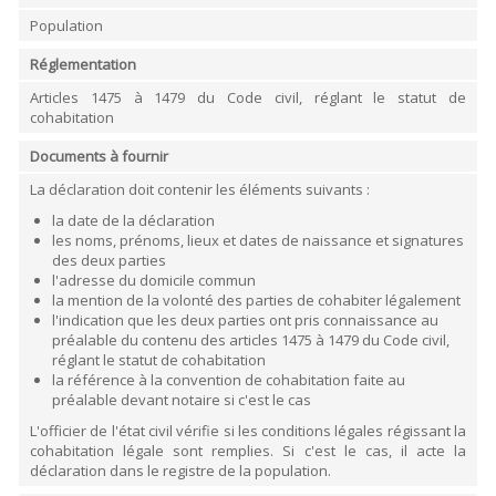
ORDRES DU JOUR - 2023
INTERVENTION DU FONDS CHAUFFAGE
RECYPARC
SOINS INFIRMIERS
FLEURS - PLANTES - JARDIN
Population
ORDRES DU JOUR - 2024
LUTTE CONTRE LE SURENDETTEMENT
PAPIERS-CARTONS ET PMC
GARAGES
DÉCHETS MÉNAGERS
Réglementation
HORECA
IMPRIMERIE
Articles 1475 à 1479 du Code civil, réglant le statut de
LIBRAIRIE - PAPETERIE
cohabitation
POMPE À ESSENCE - COMBUSTIBLES
Documents à fournir
POMPES FUNÈBRES
TEXTILE - MERCERIE - CUIR
La déclaration doit contenir les éléments suivants :
la date de la déclaration
les noms, prénoms, lieux et dates de naissance et signatures
des deux parties
l'adresse du domicile commun
la mention de la volonté des parties de cohabiter légalement
l'indication que les deux parties ont pris connaissance au
préalable du contenu des articles 1475 à 1479 du Code civil,
réglant le statut de cohabitation
la référence à la convention de cohabitation faite au
préalable devant notaire si c'est le cas
L'officier de l'état civil vérifie si les conditions légales régissant la
cohabitation légale sont remplies. Si c'est le cas, il acte la
déclaration dans le registre de la population.