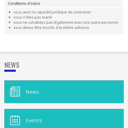
Conditions d'octroi
vous avez la capacité juridique de contracter
vous n'êtes pas marié
vous ne cohabitez pas légalement avec une autre personne
vous devez être inscrits à la même adresse
NEWS
M
News
E
N
U
D
E
Events
L