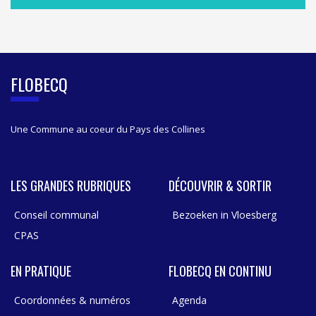
A
S
I
D
E
B
FLOBECQ
A
R
Une Commune au coeur du Pays des Collines
LES GRANDES RUBRIQUES
DÉCOUVRIR & SORTIR
Conseil communal
Bezoeken in Vloesberg
CPAS
EN PRATIQUE
FLOBECQ EN CONTINU
Coordonnées & numéros
Agenda