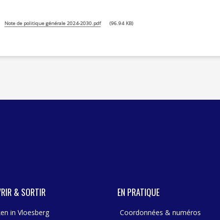
PSYCHOLOGIE - 
AIDE À 
Note de politique générale 2024-2030.pdf
96.94 KB
PÉDICURE 
AIDE À 
INTERVENTION DU
SOINS IN
LUTTE CONTRE LE
RIR & SORTIR
EN PRATIQUE
en in Vloesberg
Coordonnées & numéros